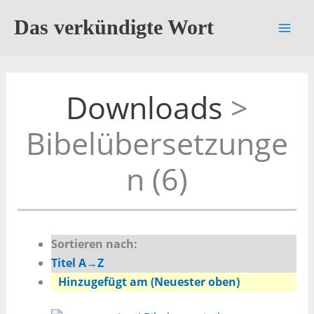
Zum
Das verkündigte Wort
Inhalt
springen
Downloads
>
Bibelübersetzunge
n (6)
Sortieren nach:
Titel A→Z
Hinzugefügt am (Neuester oben)