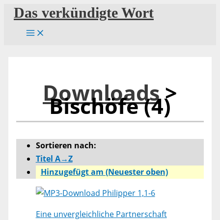
Zum
Das verkündigte Wort
Inhalt
springen
Downloads
>
Bischöfe (4)
Sortieren nach:
Titel A→Z
Hinzugefügt am (Neuester oben)
Philipper 1,1-6
Eine unvergleichliche Partnerschaft