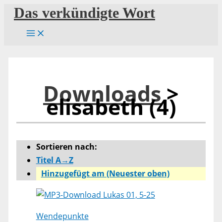
Zum
Das verkündigte Wort
Inhalt
springen
Downloads
>
elisabeth (4)
Sortieren nach:
Titel A→Z
Hinzugefügt am (Neuester oben)
Lukas 01, 5-25
Wendepunkte