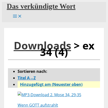
Zum
Das verkündigte Wort
Inhalt
springen
Downloads
> ex
34 (4)
Sortieren nach:
Titel A→Z
Hinzugefügt am (Neuester oben)
2. Mose 34, 29-35
Wenn GOTT aufstrahlt