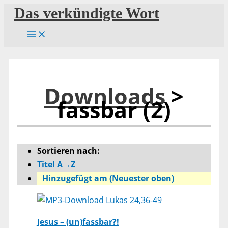
Zum
Das verkündigte Wort
Inhalt
springen
Downloads
>
fassbar (2)
Sortieren nach:
Titel A→Z
Hinzugefügt am (Neuester oben)
Lukas 24,36-49
Jesus – (un)fassbar?!