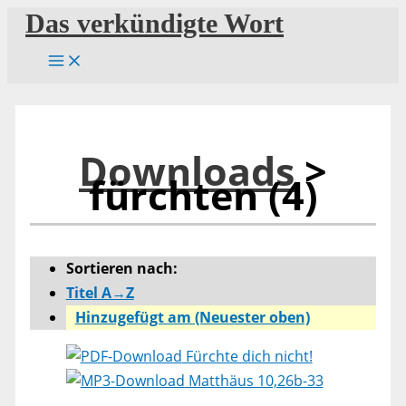
Zum
Das verkündigte Wort
Inhalt
springen
Downloads
>
fürchten (4)
Sortieren nach:
Titel A→Z
Hinzugefügt am (Neuester oben)
Fürchte dich nicht!
Matthäus 10,26b-33