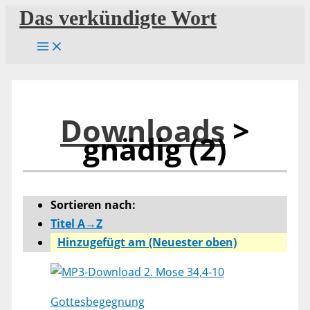
Zum
Das verkündigte Wort
Inhalt
springen
Downloads
>
gnädig (2)
Sortieren nach:
Titel A→Z
Hinzugefügt am (Neuester oben)
2. Mose 34,4-10
Gottesbegegnung