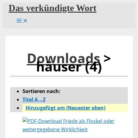
Zum
Das verkündigte Wort
Inhalt
springen
Downloads
>
häuser (4)
Sortieren nach:
Titel A→Z
Hinzugefügt am (Neuester oben)
Friede als Floskel oder
weitergegebene Wirklichkeit