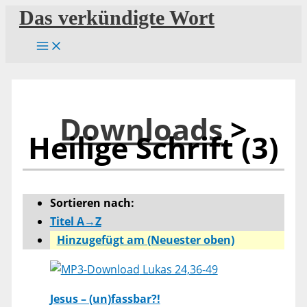
Zum
Das verkündigte Wort
Inhalt
springen
Downloads
>
Heilige Schrift (3)
Sortieren nach:
Titel A→Z
Hinzugefügt am (Neuester oben)
Lukas 24,36-49
Jesus – (un)fassbar?!