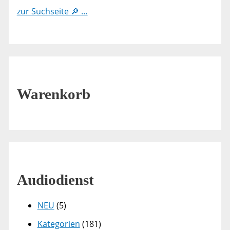
zur Suchseite 🔎 …
Warenkorb
Audiodienst
NEU
(5)
Kategorien
(181)