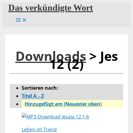
Zum
Das verkündigte Wort
Inhalt
springen
Downloads
> Jes
12 (2)
Sortieren nach:
Titel A→Z
Hinzugefügt am (Neuester oben)
Jesaja 12,1-6
Leben im Trend