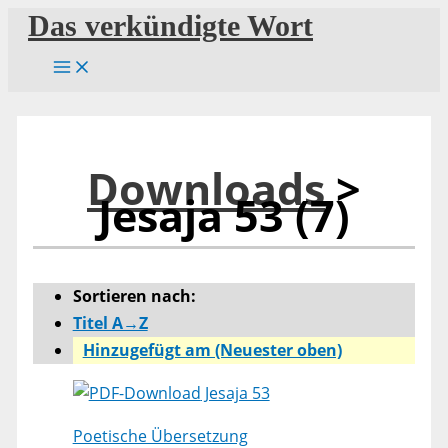
Zum
Das verkündigte Wort
Inhalt
springen
Downloads
>
Jesaja 53 (7)
Sortieren nach:
Titel A→Z
Hinzugefügt am (Neuester oben)
Jesaja 53
Poetische Übersetzung