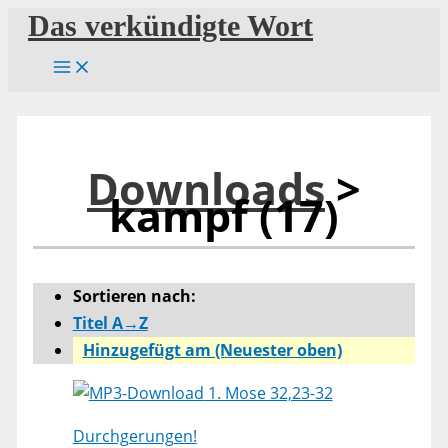
Zum
Das verkündigte Wort
Inhalt
springen
Downloads
>
kampf (17)
Sortieren nach:
Titel A→Z
Hinzugefügt am (Neuester oben)
1. Mose 32,23-32
Durchgerungen!