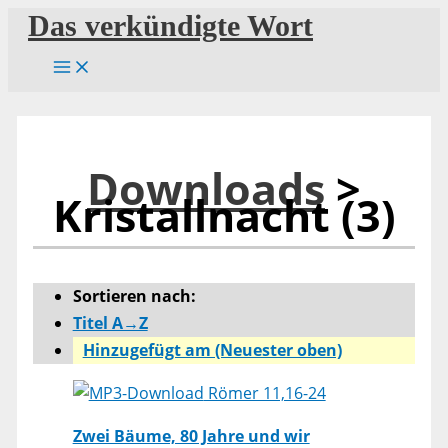
Zum
Das verkündigte Wort
Inhalt
springen
Downloads
>
Kristallnacht (3)
Sortieren nach:
Titel A→Z
Hinzugefügt am (Neuester oben)
Römer 11,16-24
Zwei Bäume, 80 Jahre und wir