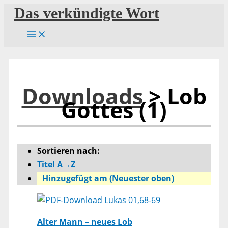
Zum
Das verkündigte Wort
Inhalt
springen
Downloads
> Lob
Gottes (1)
Sortieren nach:
Titel A→Z
Hinzugefügt am (Neuester oben)
Lukas 01,68-69
Alter Mann – neues Lob