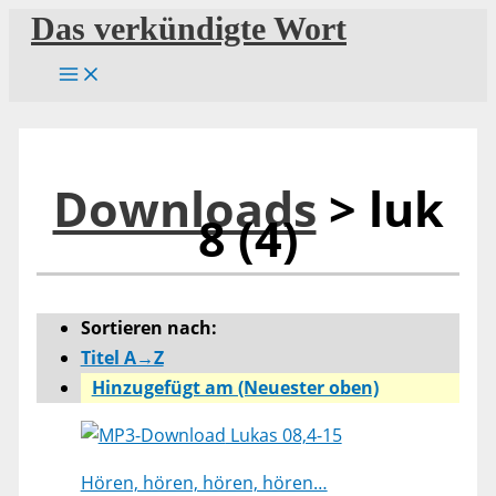
Zum
Das verkündigte Wort
Inhalt
springen
Downloads
> luk
8 (4)
Sortieren nach:
Titel A→Z
Hinzugefügt am (Neuester oben)
Lukas 08,4-15
Hören, hören, hören, hören…