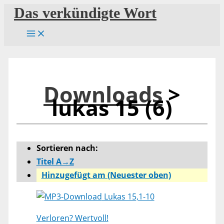
Zum
Das verkündigte Wort
Inhalt
springen
Downloads
>
lukas 15 (6)
Sortieren nach:
Titel A→Z
Hinzugefügt am (Neuester oben)
Lukas 15,1-10
Verloren? Wertvoll!