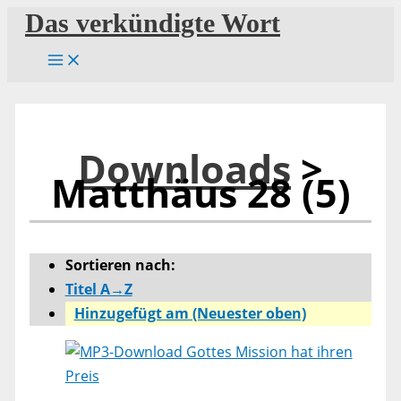
Zum
Das verkündigte Wort
Inhalt
springen
Downloads
>
Matthäus 28 (5)
Sortieren nach:
Titel A→Z
Hinzugefügt am (Neuester oben)
Gottes Mission hat ihren
Preis