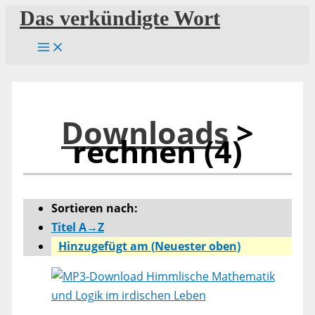
Zum
Das verkündigte Wort
Inhalt
springen
Downloads
>
rechnen (4)
Sortieren nach:
Titel A→Z
Hinzugefügt am (Neuester oben)
Himmlische Mathematik
und Logik im irdischen Leben