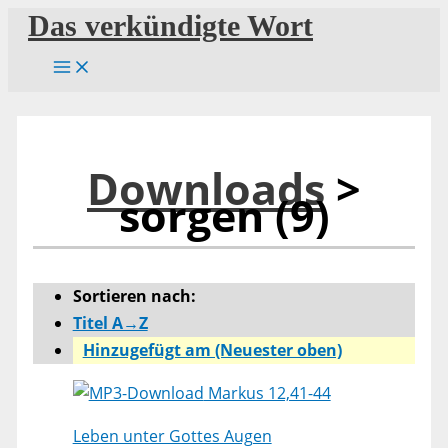
Zum
Das verkündigte Wort
Inhalt
springen
Downloads
>
sorgen (9)
Sortieren nach:
Titel A→Z
Hinzugefügt am (Neuester oben)
Markus 12,41-44
Leben unter Gottes Augen