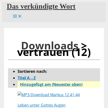
Zum
Das verkündigte Wort
Inhalt
springen
Downloads
>
vertrauen (12)
Sortieren nach:
Titel A→Z
Hinzugefügt am (Neuester oben)
Markus 12,41-44
Leben unter Gottes Augen