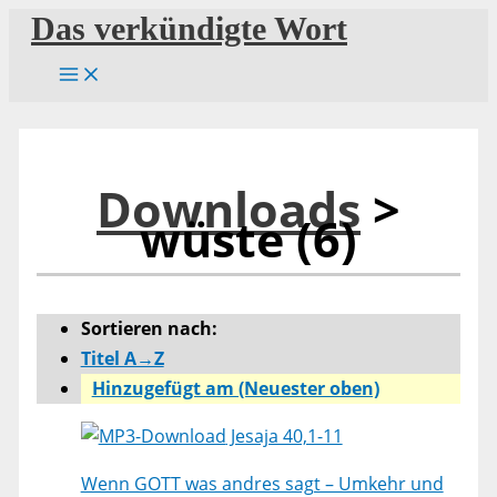
Zum
Das verkündigte Wort
Inhalt
springen
Downloads
>
wüste (6)
Sortieren nach:
Titel A→Z
Hinzugefügt am (Neuester oben)
Jesaja 40,1-11
Wenn GOTT was andres sagt – Umkehr und