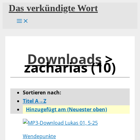
Zum
Das verkündigte Wort
Inhalt
springen
Downloads
>
zacharias (10)
Sortieren nach:
Titel A→Z
Hinzugefügt am (Neuester oben)
Lukas 01, 5-25
Wendepunkte