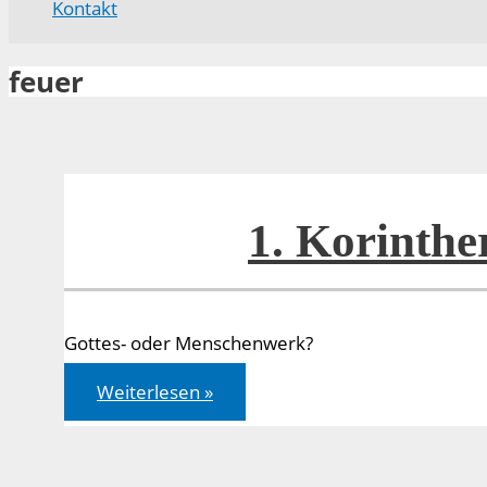
Kontakt
feuer
1. Korinthe
Gottes- oder Menschenwerk?
1.
Weiterlesen »
Korinther
03,
9-
17