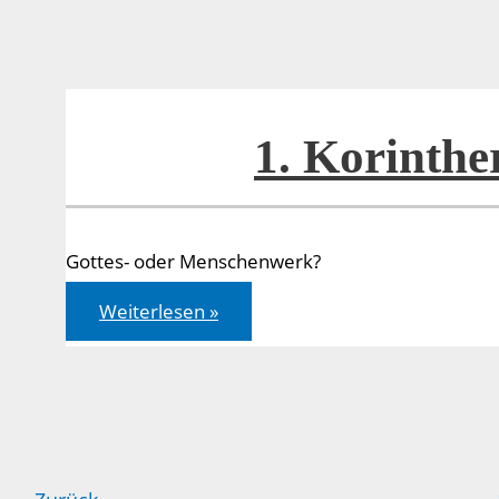
1. Korinthe
Gottes- oder Menschenwerk?
1.
Weiterlesen »
Korinther
03,
9-
17