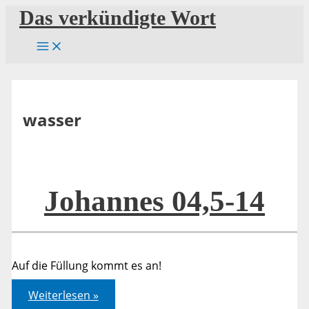
Zum
Das verkündigte Wort
Inhalt
springen
wasser
Johannes 04,5-14
Auf die Füllung kommt es an!
Johannes
Weiterlesen »
04,5-