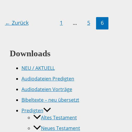
Dienst
←
Zurück
1
…
5
6
Downloads
NEU / AKTUELL
Audiodateien Predigten
Audiodateien Vorträge
Bibeltexte – neu übersetzt
Predigten
Altes Testament
Neues Testament