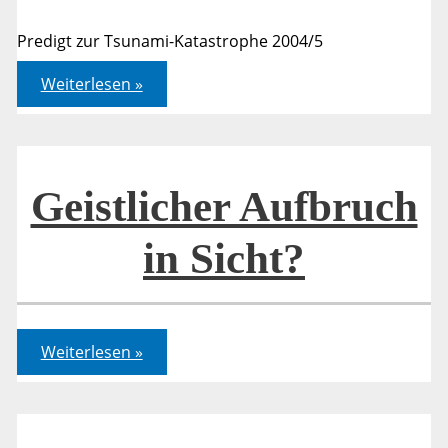
Predigt zur Tsunami-Katastrophe 2004/5
Von
Weiterlesen »
Flutwellen
und
Katastrophen.
Fragen
und
Antworten
Geistlicher Aufbruch
in Sicht?
Geistlicher
Weiterlesen »
Aufbruch
in
Sicht?