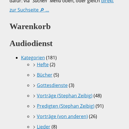
dafür: via
“Suchen” Menü
oben, oder gleich
direkt
zur Suchseite 🔎 …
Warenkorb
Audiodienst
Kategorien
(181)
Hefte
(2)
Bücher
(5)
Gottesdienste
(3)
Vorträge (Stephan Zeibig)
(48)
Predigten (Stephan Zeibig)
(91)
Vorträge (von anderen)
(26)
Lieder
(8)