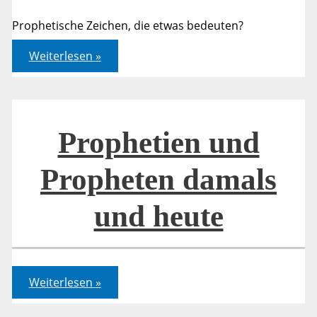
Prophetische Zeichen, die etwas bedeuten?
Geistlicher
Weiterlesen »
Frühling
in
Sicht?
Prophetien und
Propheten damals
und heute
Prophetien
Weiterlesen »
und
Propheten
damals