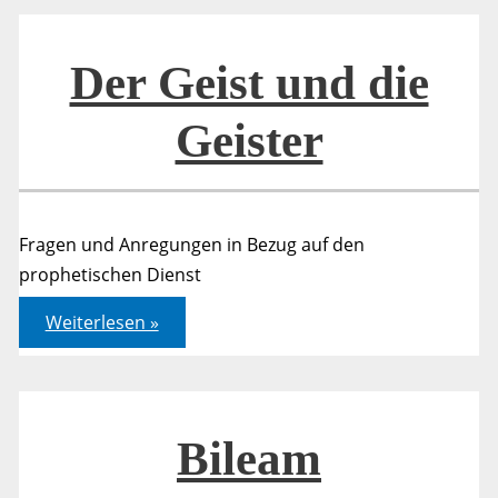
und
heute
Der Geist und die
Geister
Fragen und Anregungen in Bezug auf den
prophetischen Dienst
Der
Weiterlesen »
Geist
und
die
Geister
Bileam