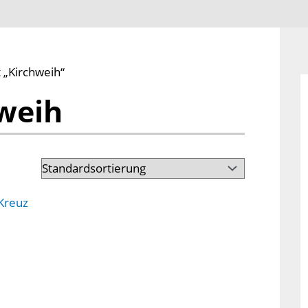
 „Kirchweih“
weih