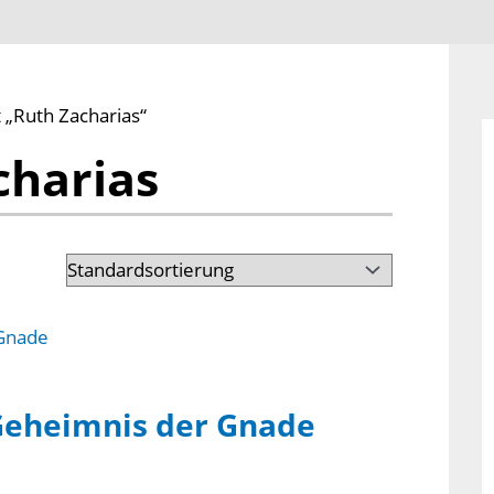
 „Ruth Zacharias“
charias
 Geheimnis der Gnade