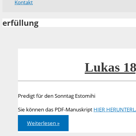
Kontakt
erfüllung
Lukas 18
Predigt für den Sonntag Estomihi
Sie können das PDF-Manuskript
HIER HERUNTERL
Lukas
Weiterlesen »
18,31-
43