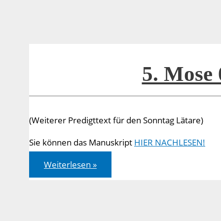
5. Mose 
(Weiterer Predigttext für den Sonntag Lätare)
Sie können das Manuskript
HIER NACHLESEN!
5.
Weiterlesen »
Mose
08,2-
3