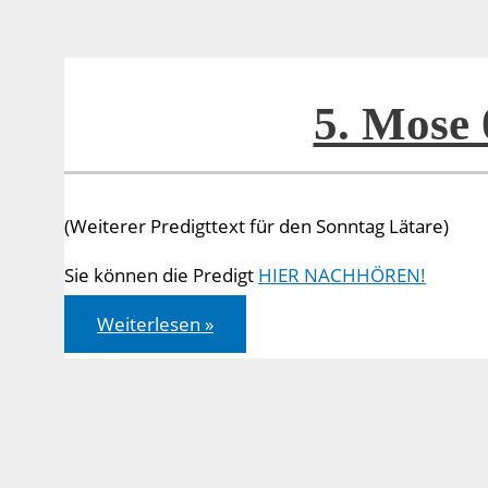
5. Mose 
(Weiterer Predigttext für den Sonntag Lätare)
Sie können die Predigt
HIER NACHHÖREN!
5.
Weiterlesen »
Mose
08,2-
3