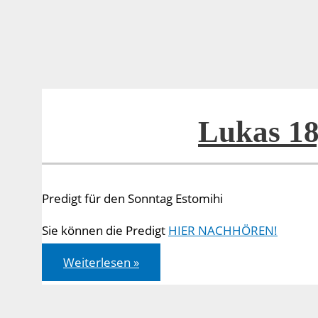
Lukas 18
Predigt für den Sonntag Estomihi
Sie können die Predigt
HIER NACHHÖREN!
Lukas
Weiterlesen »
18,31-
43