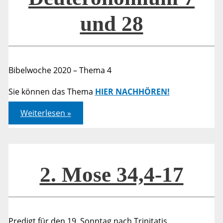
und 28
Bibelwoche 2020 – Thema 4
Sie können das Thema
HIER NACHHÖREN!
Segen
Weiterlesen »
und
Fluch
im
5.
Buch
Mose
/
2. Mose 34,4-17
Deuteronomium
7
und
28
Predigt für den 19. Sonntag nach Trinitatis