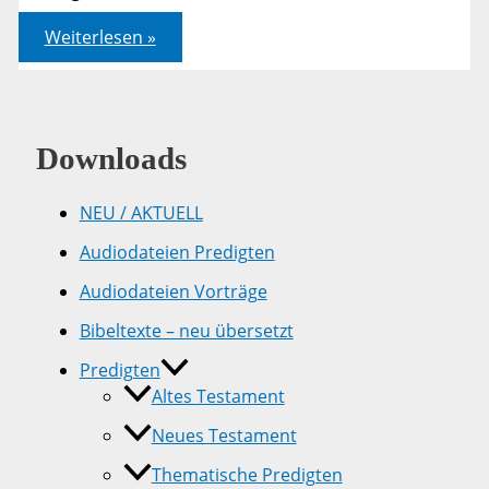
Segen
Weiterlesen »
ohne
Gott
Downloads
NEU / AKTUELL
Audiodateien Predigten
Audiodateien Vorträge
Bibeltexte – neu übersetzt
Predigten
Altes Testament
Neues Testament
Thematische Predigten