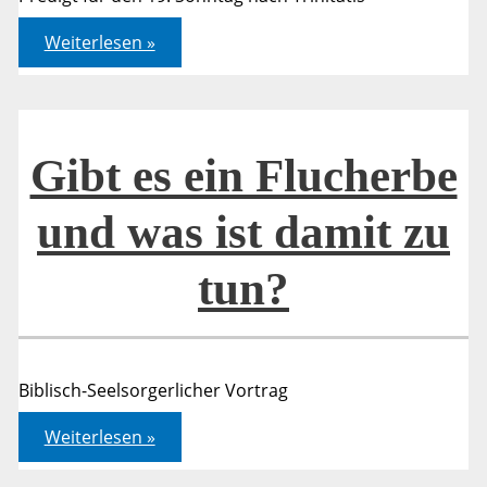
2.
Weiterlesen »
Mose
34,4-
17
Gibt es ein Flucherbe
und was ist damit zu
tun?
Biblisch-Seelsorgerlicher Vortrag
Gibt
Weiterlesen »
es
ein
Flucherbe