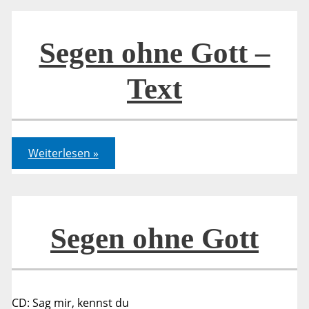
und
was
ist
damit
Segen ohne Gott –
zu
tun?
Text
Segen
Weiterlesen »
ohne
Gott
–
Text
Segen ohne Gott
CD: Sag mir, kennst du