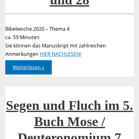
Bibelwoche 2020 – Thema 4
ca. 59 Minuten
Sie können das Manuskript mit zahlreichen
Anmerkungen
HIER NACHLESEN!
Segen
Weiterlesen »
und
Fluch
im
5.
Buch
Mose
/
Segen und Fluch im 5.
Deuteronomium
7
und
Buch Mose /
28
Deuteronomium 7