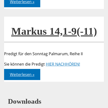
Markus
Weiterlesen »
14,1-
9
(-11)
Markus 14,1-9(-11)
Predigt für den Sonntag Palmarum, Reihe II
Sie können die Predigt
HIER NACHHÖREN!
Markus
Weiterlesen »
14,1-
9(-11)
Downloads