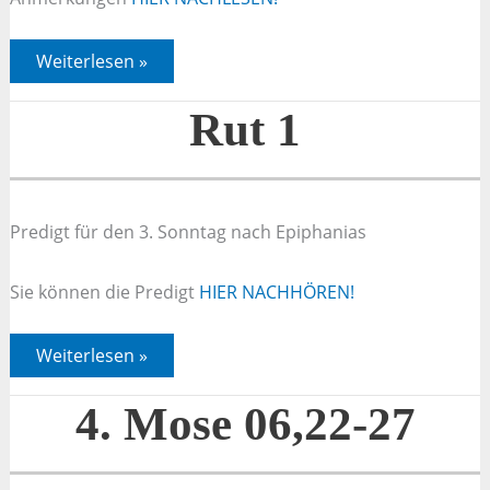
Rut
Weiterlesen »
1
Rut 1
Predigt für den 3. Sonntag nach Epiphanias
Sie können die Predigt
HIER NACHHÖREN!
Rut
Weiterlesen »
1
4. Mose 06,22-27