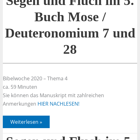
Segen und Fluch im 5.
Buch Mose /
Deuteronomium 7 und
28
Bibelwoche 2020 – Thema 4
ca. 59 Minuten
Sie können das Manuskript mit zahlreichen
Anmerkungen
HIER NACHLESEN!
Segen
Weiterlesen »
und
Fluch
im