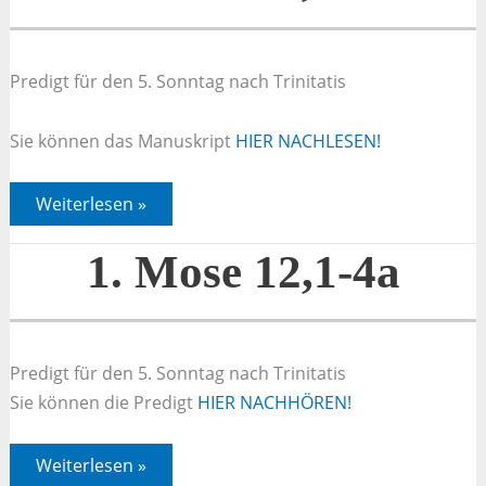
Mose
/
Deuteronomium
7
Predigt für den 5. Sonntag nach Trinitatis
und
28
Sie können das Manuskript
HIER NACHLESEN!
1.
Weiterlesen »
Mose
12,1-
4a
1. Mose 12,1-4a
Predigt für den 5. Sonntag nach Trinitatis
Sie können die Predigt
HIER NACHHÖREN!
1.
Weiterlesen »
Mose