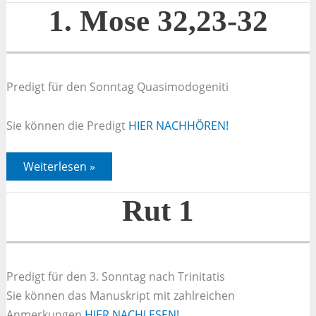
32
1. Mose 32,23-32
Predigt für den Sonntag Quasimodogeniti
Sie können die Predigt
HIER NACHHÖREN!
1.
Weiterlesen »
Mose
32,23-
32
Rut 1
Predigt für den 3. Sonntag nach Trinitatis
Sie können das Manuskript mit zahlreichen
Anmerkungen
HIER NACHLESEN!