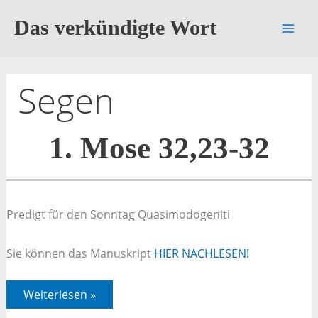
Zum
Das verkündigte Wort
Inhalt
springen
Segen
1. Mose 32,23-32
Predigt für den Sonntag Quasimodogeniti
Sie können das Manuskript
HIER NACHLESEN!
1.
Weiterlesen »
Mose
32,23-