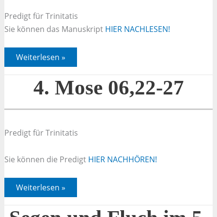
Predigt für Trinitatis
Sie können das Manuskript
HIER NACHLESEN!
4.
Weiterlesen »
Mose
06,22-
27
4. Mose 06,22-27
Predigt für Trinitatis
Sie können die Predigt
HIER NACHHÖREN!
4.
Weiterlesen »
Mose
06,22-
27