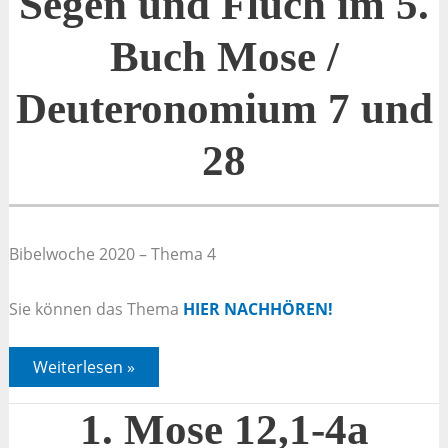
Segen und Fluch im 5.
5.
Buch
Mose
Buch Mose /
/
Deuteronomium
7
Deuteronomium 7 und
und
28
28
Bibelwoche 2020 – Thema 4
Sie können das Thema
HIER NACHHÖREN!
Segen
Weiterlesen »
und
Fluch
im
1. Mose 12,1-4a
5.
Buch