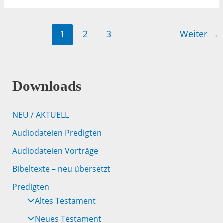
12,1-
4a
1
2
3
Weiter
→
Downloads
NEU / AKTUELL
Audiodateien Predigten
Audiodateien Vorträge
Bibeltexte – neu übersetzt
Predigten
Altes Testament
Neues Testament