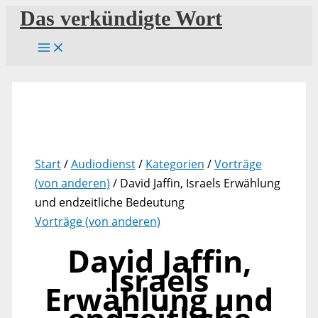
Zum
Das verkündigte Wort
Inhalt
springen
Start
/
Audiodienst
/
Kategorien
/
Vorträge
(von anderen)
/ David Jaffin, Israels Erwählung
und endzeitliche Bedeutung
Vorträge (von anderen)
David Jaffin,
Israels
Erwählung und