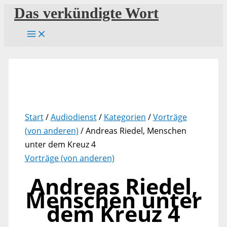
Zum
Das verkündigte Wort
Inhalt
springen
Start
/
Audiodienst
/
Kategorien
/
Vorträge
(von anderen)
/ Andreas Riedel, Menschen
unter dem Kreuz 4
Vorträge (von anderen)
Andreas Riedel,
Menschen unter
dem Kreuz 4