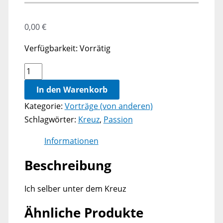
0,00
€
Verfügbarkeit:
Vorrätig
Andreas
Riedel,
In den Warenkorb
Menschen
Kategorie:
Vorträge (von anderen)
unter
Schlagwörter:
Kreuz
,
Passion
dem
Kreuz
Informationen
4
Beschreibung
Menge
Ich selber unter dem Kreuz
Ähnliche Produkte