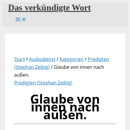
Zum
Das verkündigte Wort
Inhalt
springen
Start
/
Audiodienst
/
Kategorien
/
Predigten
(Stephan Zeibig)
/ Glaube von innen nach
außen.
Predigten (Stephan Zeibig)
Glaube von
innen nach
außen.