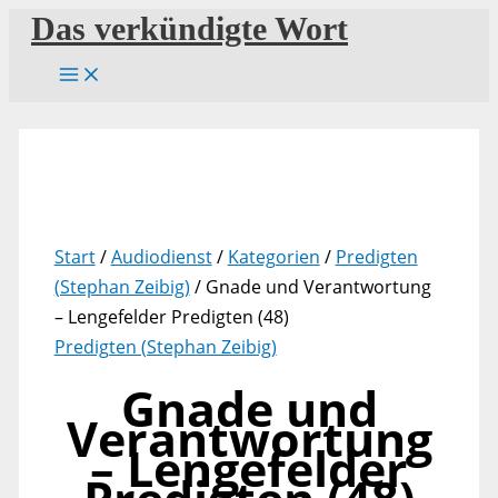
Zum
Das verkündigte Wort
Inhalt
springen
Start
/
Audiodienst
/
Kategorien
/
Predigten
(Stephan Zeibig)
/ Gnade und Verantwortung
– Lengefelder Predigten (48)
Predigten (Stephan Zeibig)
Gnade und
Verantwortung
– Lengefelder