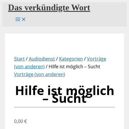
Zum
Das verkündigte Wort
Inhalt
springen
Start
/
Audiodienst
/
Kategorien
/
Vorträge
(von anderen)
/ Hilfe ist möglich – Sucht
Vorträge (von anderen)
Hilfe ist möglich
– Sucht
0,00
€