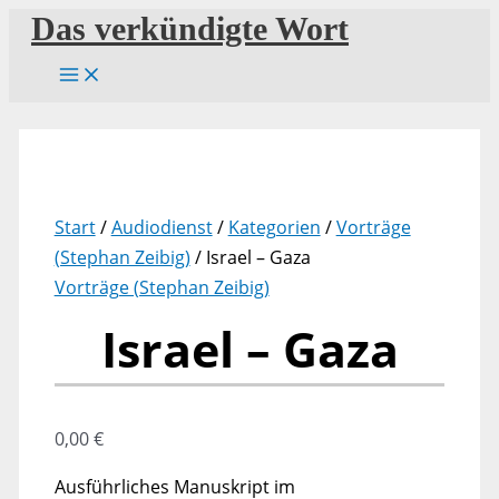
Zum
Das verkündigte Wort
Inhalt
springen
Start
/
Audiodienst
/
Kategorien
/
Vorträge
(Stephan Zeibig)
/ Israel – Gaza
Vorträge (Stephan Zeibig)
Israel – Gaza
0,00
€
Ausführliches Manuskript im