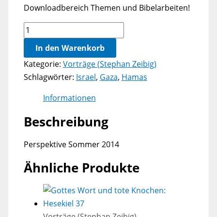
Downloadbereich Themen und Bibelarbeiten!
Israel
-
In den Warenkorb
Gaza
Kategorie:
Vorträge (Stephan Zeibig)
Menge
Schlagwörter:
Israel
,
Gaza
,
Hamas
Informationen
Beschreibung
Perspektive Sommer 2014
Ähnliche Produkte
Vorträge (Stephan Zeibig)