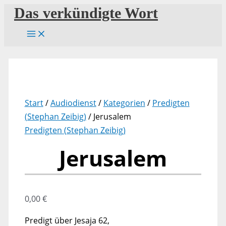
Zum
Das verkündigte Wort
Inhalt
springen
Start
/
Audiodienst
/
Kategorien
/
Predigten
(Stephan Zeibig)
/ Jerusalem
Predigten (Stephan Zeibig)
Jerusalem
0,00
€
Predigt über Jesaja 62,