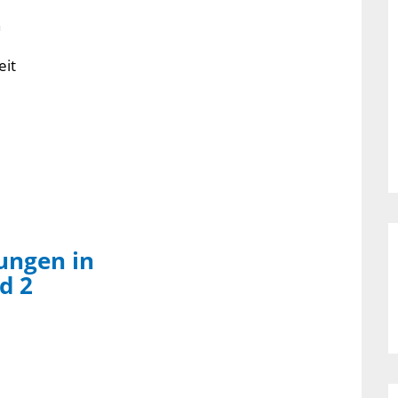
n
eit
ungen in
d 2