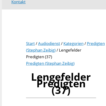
Kontakt
Start
/
Audiodienst
/
Kategorien
/
Predigten
(Stephan Zeibig)
/ Lengefelder
Predigten (37)
Predigten (Stephan Zeibig)
Lengefelder
Predigten
(37)