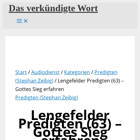
Zum
Das verkündigte Wort
Inhalt
springen
Start
/
Audiodienst
/
Kategorien
/
Predigten
(Stephan Zeibig)
/ Lengefelder Predigten (63) –
Gottes Sieg erfahren
Predigten (Stephan Zeibig)
Lengefelder
Predigten (63) –
Gottes Sieg