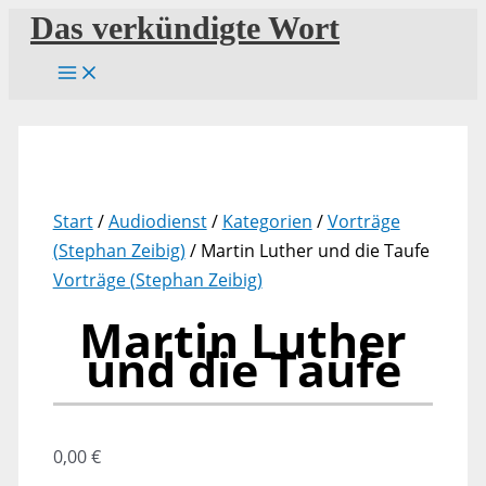
Zum
Das verkündigte Wort
Inhalt
springen
Start
/
Audiodienst
/
Kategorien
/
Vorträge
(Stephan Zeibig)
/ Martin Luther und die Taufe
Vorträge (Stephan Zeibig)
Martin Luther
und die Taufe
0,00
€