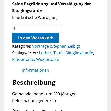
Seine Begrüdnung und Verteidigung der
Säuglingstaufe
Eine kritische Würdigung
Martin
Luther
In den Warenkorb
und
Kategorie:
Vorträge (Stephan Zeibig)
die
Schlagwörter:
Luther
,
Taufe
,
Säuglingstaufe
,
Taufe
Kindertaufe
,
Wiedertaufe
Menge
Informationen
Beschreibung
Gemeindeabend zum 500-jährigen
Reformationsgedenken