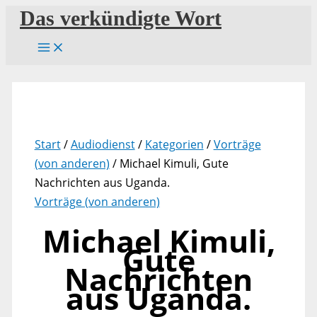
Zum
Das verkündigte Wort
Inhalt
springen
Start
/
Audiodienst
/
Kategorien
/
Vorträge
(von anderen)
/ Michael Kimuli, Gute
Nachrichten aus Uganda.
Vorträge (von anderen)
Michael Kimuli,
Gute
Nachrichten
aus Uganda.