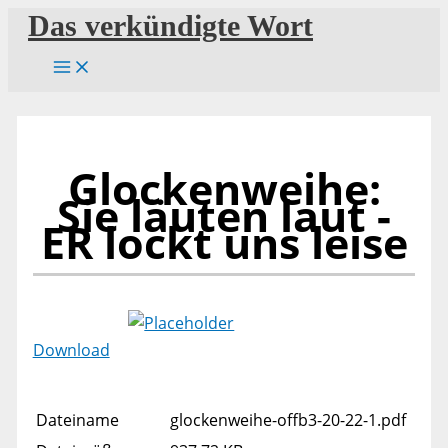
Zum
Das verkündigte Wort
Inhalt
springen
Glockenweihe:
Sie läuten laut -
ER lockt uns leise
Download
Dateiname
glockenweihe-offb3-20-22-1.pdf