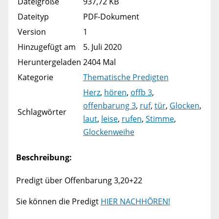
Dateigröße
937,72 KB
Dateityp
PDF-Dokument
Version
1
Hinzugefügt am
5. Juli 2020
Heruntergeladen
2404 Mal
Kategorie
Thematische Predigten
Herz
,
hören
,
offb 3
,
offenbarung 3
,
ruf
,
tür
,
Glocken
,
Schlagwörter
laut
,
leise
,
rufen
,
Stimme
,
Glockenweihe
Beschreibung:
Predigt über Offenbarung 3,20+22
Sie können die Predigt
HIER NACHHÖREN!