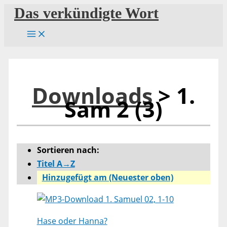
Zum
Das verkündigte Wort
Inhalt
springen
Downloads
> 1.
Sam 2 (3)
Sortieren nach:
Titel A→Z
Hinzugefügt am (Neuester oben)
1. Samuel 02, 1-10
Hase oder Hanna?