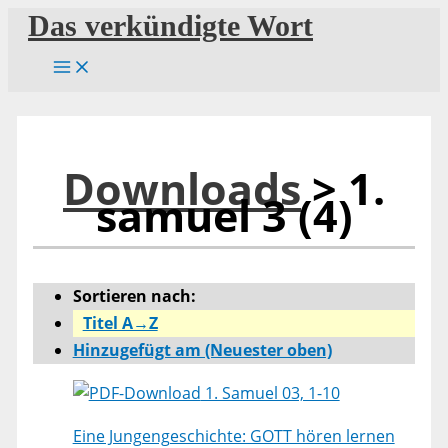
Zum
Das verkündigte Wort
Inhalt
springen
Downloads
> 1.
samuel 3 (4)
Sortieren nach:
Titel A→Z
Hinzugefügt am (Neuester oben)
1. Samuel 03, 1-10
Eine Jungengeschichte: GOTT hören lernen