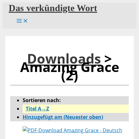
Zum
Das verkündigte Wort
Inhalt
springen
Downloads
>
Amazing Grace
(2)
Sortieren nach:
Titel A→Z
Hinzugefügt am (Neuester oben)
Amazing Grace - Deutsch