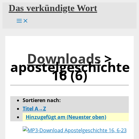
Zum
Das verkündigte Wort
Inhalt
springen
Downloads
>
apostelgeschichte
16 (6)
Sortieren nach:
Titel A→Z
Hinzugefügt am (Neuester oben)
Apostelgeschichte 16, 6-23