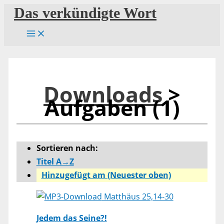
Zum
Das verkündigte Wort
Inhalt
springen
Downloads
>
Aufgaben (1)
Sortieren nach:
Titel A→Z
Hinzugefügt am (Neuester oben)
Matthäus 25,14-30
Jedem das Seine?!