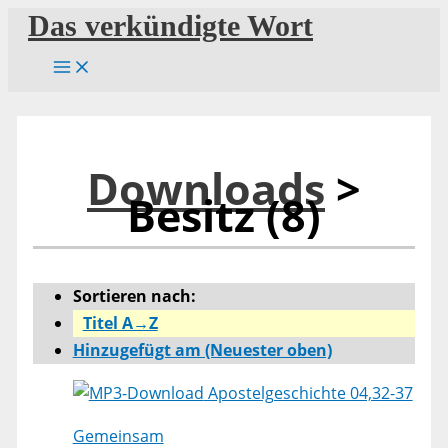
Zum
Das verkündigte Wort
Inhalt
springen
Downloads
>
Besitz (8)
Sortieren nach:
Titel A→Z
Hinzugefügt am (Neuester oben)
Apostelgeschichte 04,32-37
Gemeinsam