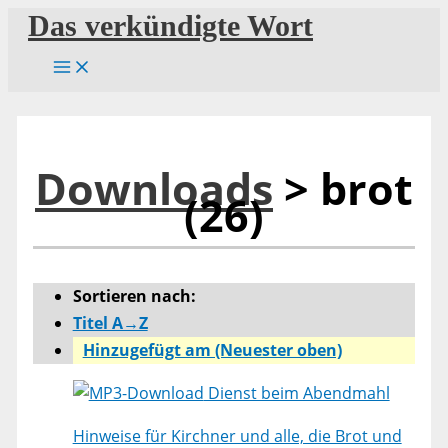
Zum
Das verkündigte Wort
Inhalt
springen
Downloads
> brot
(26)
Sortieren nach:
Titel A→Z
Hinzugefügt am (Neuester oben)
Dienst beim Abendmahl
Hinweise für Kirchner und alle, die Brot und